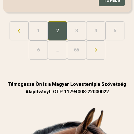
Tovább
1
2
3
4
5
6
...
65
Támogassa Ön is a Magyar Lovasterápia Szövetség
Alapítványt: OTP 11794008-22000022