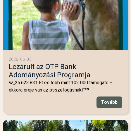
2026. 06. 03.
Lezárult az OTP Bank
Adományozási Programja
💚„25.623.831 Ft és több mint 102 000 támogató –
ekkora ereje van az összefogásnak!”💚
Tovább