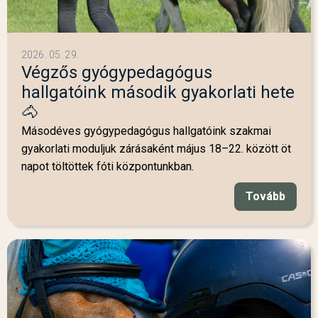
2026. 05. 29.
Végzős gyógypedagógus
hallgatóink második gyakorlati hete
🐴
Másodéves gyógypedagógus hallgatóink szakmai
gyakorlati moduljuk zárásaként május 18–22. között öt
napot töltöttek fóti központunkban.
Tovább