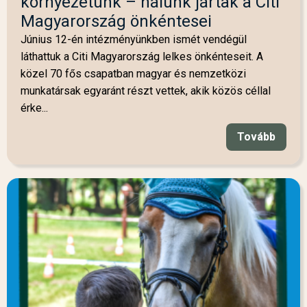
környezetünk – nálunk jártak a Citi
Magyarország önkéntesei
Június 12-én intézményünkben ismét vendégül
láthattuk a Citi Magyarország lelkes önkénteseit. A
közel 70 fős csapatban magyar és nemzetközi
munkatársak egyaránt részt vettek, akik közös céllal
érke...
Tovább