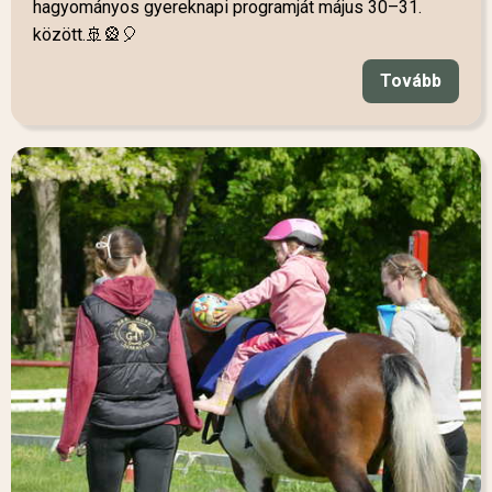
hagyományos gyereknapi programját május 30–31.
között.🚢🎡🎈
Tovább