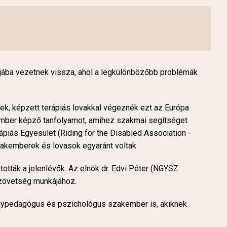
jába vezetnek vissza, ahol a legkülönbözőbb problémák
k, képzett terápiás lovakkal végeznék ezt az Európa
ember képző tanfolyamot, amihez szakmai segítséget
piás Egyesület (Riding for the Disabled Association -
szakemberek és lovasok egyaránt voltak.
tták a jelenlévők. Az elnök dr. Edvi Péter (NGYSZ
 szövetség munkájához.
yógypedagógus és pszichológus szakember is, akiknek