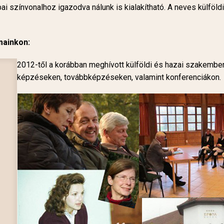
ai színvonalhoz igazodva nálunk is kialakítható. A neves külfö
mainkon:
2012-től a korábban meghívott külföldi és hazai szakembe
képzéseken, továbbképzéseken, valamint konferenciákon.