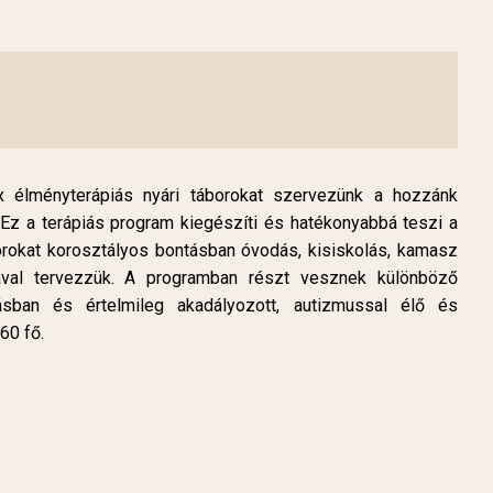
x élményterápiás nyári táborokat szervezünk a hozzánk
 Ez a terápiás program kiegészíti és hatékonyabbá teszi a
borokat korosztályos bontásban óvodás, kisiskolás, kamasz
ával tervezzük. A programban részt vesznek különböző
ásban és értelmileg akadályozott, autizmussal élő és
60 fő.