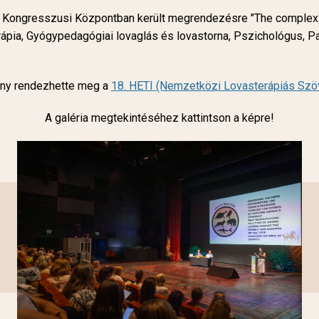
a Kongresszusi Központban került megrendezésre "The complex in
ápia, Gyógypedagógiai lovaglás és lovastorna, Pszichológus, Pa
ány rendezhette meg a
18. HETI (Nemzetközi Lovasterápiás Szö
A galéria megtekintéséhez kattintson a képre!