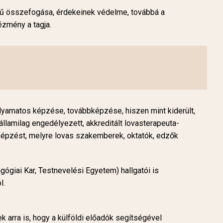
tű összefogása, érdekeinek védelme, továbbá a
zmény a tagja.
lyamatos képzése, továbbképzése, hiszen mint kiderült,
államilag engedélyezett, akkreditált lovasterapeuta-
épzést, melyre lovas szakemberek, oktatók, edzők
giai Kar, Testnevelési Egyetem) hallgatói is
l.
 arra is, hogy a külföldi előadók segítségével