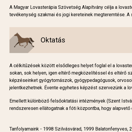
A Magyar Lovasterápia Szövetség Alapítvány célja a lovas
tevékenység szakmai és jogi kereteinek megteremtése. A s
Oktatás
A célkitűzések között elsődleges helyet foglal el a lovas
sokan, sok helyen, igen eltérő megközelítéssel és eltérő sz
képzéseinket gyógytornászok, gyógypedagógusok, orvosok 
jelentkezhetnek. Évente egyhetes képzést szervezünk a lo
Emellett különböző felsőoktatási intézmények (Szent Istv
rendszeresen ellátogatnak a fóti központba, hogy alapvető 
Tanfolyamaink - 1998 Szilvásvárad, 1999 Balatonfenyves, 20