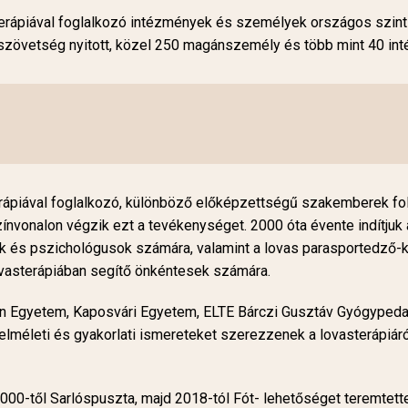
terápiával foglalkozó intézmények és személyek országos szin
zövetség nyitott, közel 250 magánszemély és több mint 40 inté
terápiával foglalkozó, különböző előképzettségű szakemberek fo
ínvonalon végzik ezt a tevékenységet. 2000 óta évente indítjuk 
és pszichológusok számára, valamint a lovas parasportedző-k
vasterápiában segítő önkéntesek számára.
án Egyetem, Kaposvári Egyetem, ELTE Bárczi Gusztáv Gyógypedagó
elméleti és gyakorlati ismereteket szerezzenek a lovasterápiáró
00-től Sarlóspuszta, majd 2018-tól Fót- lehetőséget teremtettek