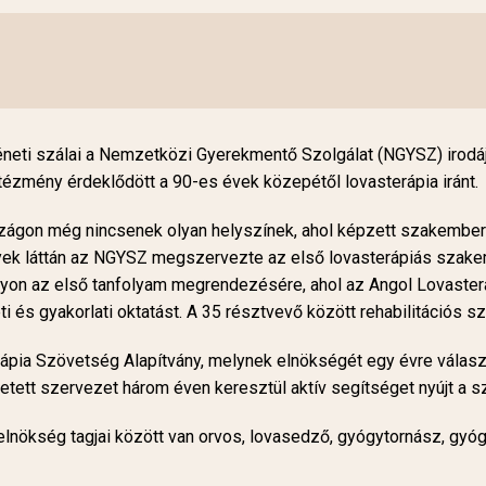
neti szálai a Nemzetközi Gyerekmentő Szolgálat (NGYSZ) irodá
zmény érdeklődött a 90-es évek közepétől lovasterápia iránt.
szágon még nincsenek olyan helyszínek, ahol képzett szakembere
yek láttán az NGYSZ megszervezte az első lovasterápiás szak
gyon az első tanfolyam megrendezésére, ahol az Angol Lovasterá
ti és gyakorlati oktatást. A 35 résztvevő között rehabilitációs 
ia Szövetség Alapítvány, melynek elnökségét egy évre választo
 vezetett szervezet három éven keresztül aktív segítséget nyújt a
 elnökség tagjai között van orvos, lovasedző, gyógytornász, g