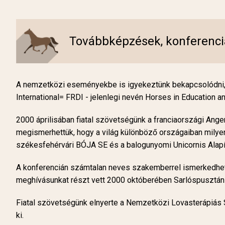
Továbbképzések, konferenc
A nemzetközi eseményekbe is igyekeztünk bekapcsolódni,
International= FRDI - jelenlegi nevén Horses in Education an
2000 áprilisában fiatal szövetségünk a franciaországi An
megismerhettük, hogy a világ különböző országaiban milyen
székesfehérvári BÓJA SE és a balogunyomi Unicornis Alapí
A konferencián számtalan neves szakemberrel ismerkedhet
meghívásunkat részt vett 2000 októberében Sarlóspusztán
Fiatal szövetségünk elnyerte a Nemzetközi Lovasterápiás 
ki.