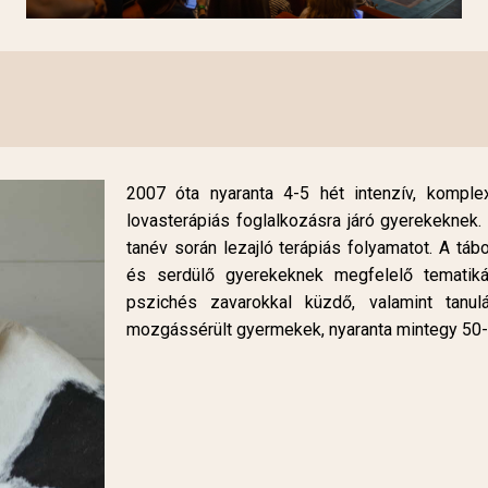
2007 óta nyaranta 4-5 hét intenzív, komple
lovasterápiás foglalkozásra járó gyerekeknek.
tanév során lezajló terápiás folyamatot. A tá
és serdülő gyerekeknek megfelelő tematik
pszichés zavarokkal küzdő, valamint tanul
mozgássérült gyermekek, nyaranta mintegy 50-