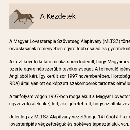
A Kezdetek
A Magyar Lovasterápia Szövetség Alapítvány (MLTSZ) törté
orvoslásának reményében egyre több család és gyermekinté
Az ezt követő kutató munka során kiderült, hogy Magyaror
szerte egyre népszerűbb tevékenységet. A felmerülő igén
Angliából kért. Így került sor 1997 novemberében, Hortobá
RDA) által ajánlott és képzett szakemberek tartottak elméle
A tanfolyam végén 1997-ben megalakult a Magyar Lovasteráp
ügyvezető alelnöke) lett, aki ígéretet tett, hogy az általa
Jelenleg az MLTSZ Alapítvány vezetősége 14 főből áll, az
lovasterápiás végzettségük és sokéves tapasztalatuk van.