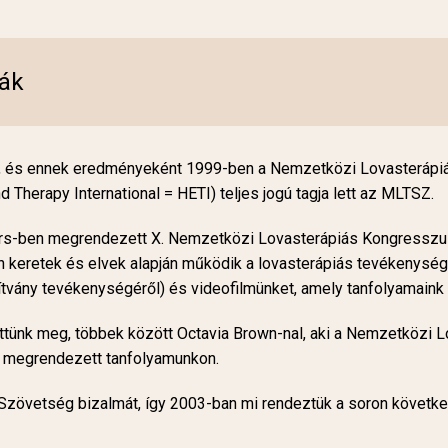
iák
 és ennek eredményeként 1999-ben a Nemzetközi Lovasterápiás
d Therapy International = HETI) teljes jogú tagja lett az MLTSZ.
gers-ben megrendezett X. Nemzetközi Lovasterápiás Kongresszu
 keretek és elvek alapján működik a lovasterápiás tevékenység.
tvány tevékenységéről) és videofilmünket, amely tanfolyamaink
tünk meg, többek között Octavia Brown-nal, aki a Nemzetközi 
 megrendezett tanfolyamunkon.
Szövetség bizalmát, így 2003-ban mi rendeztük a soron következ