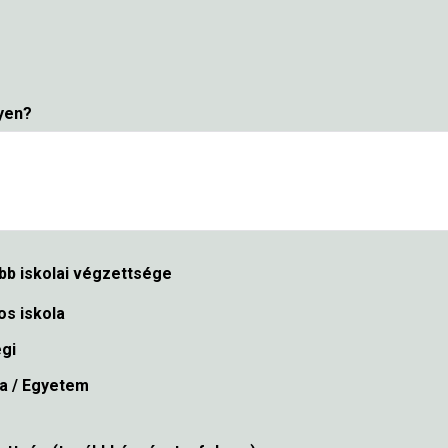
lyen?
b iskolai végzettsége
os iskola
égi
la / Egyetem