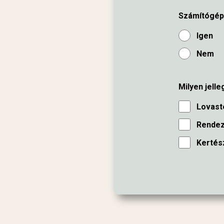
Számítógépe
Igen
Nem
Milyen jell
Lovast
Rendez
Kertész