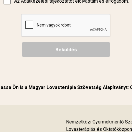
Az
Adatkezelési tájékoztatót
elolvastam és elfogadom.
Beküldés
ssa Ön is a Magyar Lovasterápia Szövetség Alapítványt:
Nemzetközi Gyermekmentő Szol
Lovasterápiás és Oktatóközpon