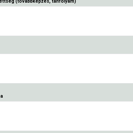
ttség (továbbképzés, tanfolyam)
sa