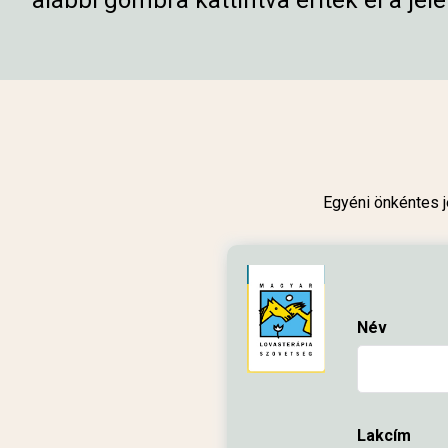
alábbi gombra kattintva éritek el a jele
Egyéni önkéntes j
Név
Lakcím