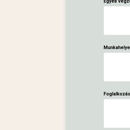
Egyéb végze
Munkahelye
Foglalkozá