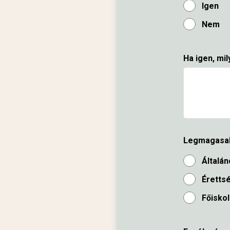
Igen
Nem
Ha igen, mi
Legmagasab
Általán
Éretts
Főisko