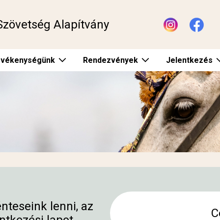
Szövetség Alapítvány
vékenységünk
Rendezvények
Jelentkezés
teseink lenni, az
C