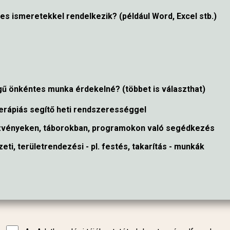
s ismeretekkel rendelkezik? (például Word, Excel stb.)
egű önkéntes munka érdekelné? (többet is választhat)
erápiás segítő heti rendszerességgel
vényeken, táborokban, programokon való segédkezés
eti, területrendezési - pl. festés, takarítás - munkák