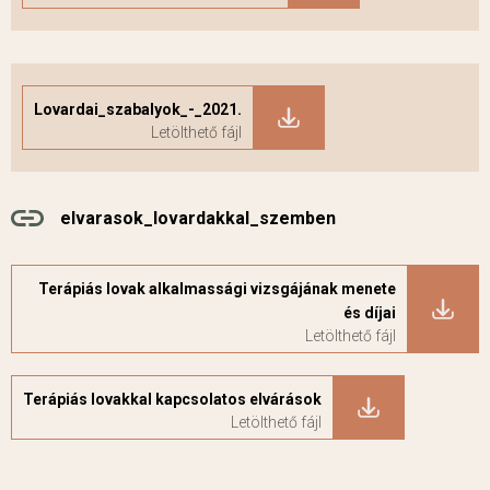
Lovardai_szabalyok_-_2021.
elvarasok_lovardakkal_szemben
Terápiás lovak alkalmassági vizsgájának menete
és díjai
Terápiás lovakkal kapcsolatos elvárások