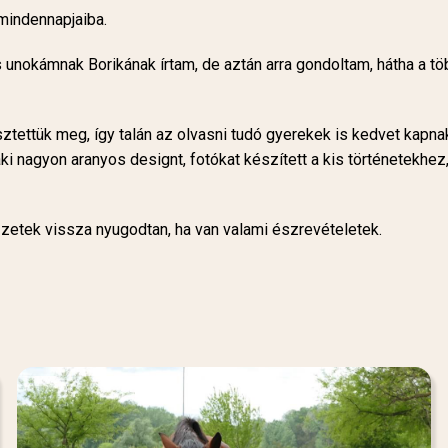
 mindennapjaiba.
is unokámnak Borikának írtam, de aztán arra gondoltam, hátha a t
ettük meg, így talán az olvasni tudó gyerekek is kedvet kapnak
nagyon aranyos designt, fotókat készített a kis történetekhez, 
zetek vissza nyugodtan, ha van valami észrevételetek.