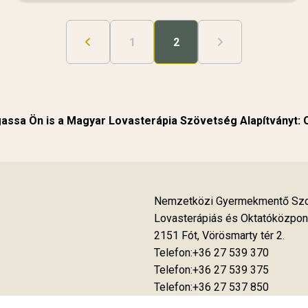
1
2
ssa Ön is a Magyar Lovasterápia Szövetség Alapítványt:
Nemzetközi Gyermekmentő Szol
Lovasterápiás és Oktatóközpon
2151 Fót, Vörösmarty tér 2.
Telefon:+36 27 539 370
Telefon:+36 27 539 375
Telefon:+36 27 537 850
Fax:+36 27 539 376