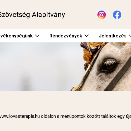
Szövetség Alapítvány
vékenységünk
Rendezvények
Jelentkezés
 www.lovasterapia.hu oldalon a menüpontok között találtok egy úja