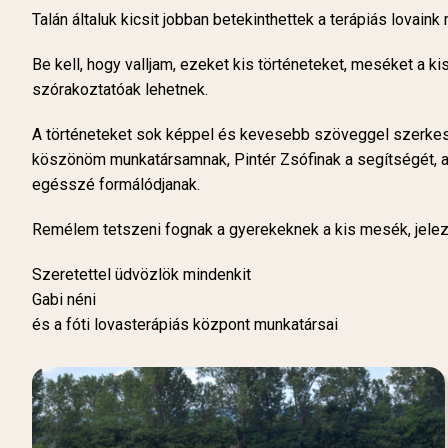
Talán általuk kicsit jobban betekinthettek a terápiás lovaink
Be kell, hogy valljam, ezeket kis történeteket, meséket a k
szórakoztatóak lehetnek.
A történeteket sok képpel és kevesebb szöveggel szerkeszt
köszönöm munkatársamnak, Pintér Zsófinak a segítségét, aki 
egésszé formálódjanak.
Remélem tetszeni fognak a gyerekeknek a kis mesék, jelez
Szeretettel üdvözlök mindenkit
Gabi néni
és a fóti lovasterápiás központ munkatársai