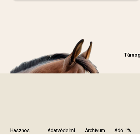
Támoga
Hasznos
Adatvédelmi
Archívum
Adó 1%
tudnivalók
szabályzat