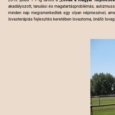
akadályozott, tanulási és magatartásproblémás, autizmussa
minden nap megismerkedtek egy olyan népmesével, amelybe
lovasterápiás fejlesztés keretében lovastorna, önálló lovag