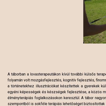
A táborban a lovasterapeutákon kívül további külsős terape
folyamán volt mozgásfejlesztés, kognitív fejlesztés, finomm
a történetekhez illusztrációkat készítettek a gyerekek k
egyéni képességek és készségek fejlesztése, a közös m
élményterápiás foglalkozásokon keresztül. A tábor nagyo
szempontból is sokféle terápiás lehetőséget biztosítottak