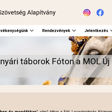
Szövetség Alapítvány
vékenységünk
Rendezvények
Jelentkezés
 nyári táborok Fóton a MOL Új
ben és mondákban
” című tábor a fóti Lovasterápiás Központ