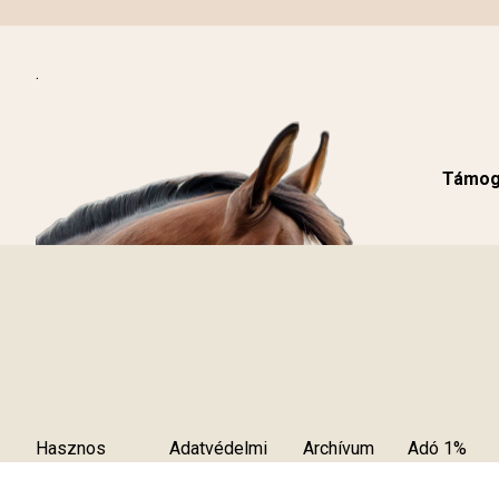
.
Támoga
Hasznos
Adatvédelmi
Archívum
Adó 1%
tudnivalók
szabályzat