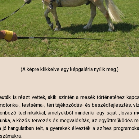
(A képre klikkelve egy képgaléria nyílik meg.)
uták is részt vettek, akik szintén a mesék történetéhez kapcso
otorika-, testséma-, téri tájékozódás- és beszédfejlesztés, víz
ülönböző technikákkal, amelyekből mindenki egy saját „lovas m
unka, a közös tervezés és megvalósítás, az együttműködés me
n jó hangulatban telt, a gyerekek élvezték a színes programo
 számukra.