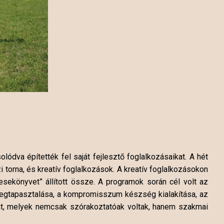
lódva építették fel saját fejlesztő foglalkozásaikat. A hét
i torna, és kreatív foglalkozások. A kreatív foglalkozásokon
esekönyvet” állított össze. A programok során cél volt az
gtapasztalása, a kompromisszum készség kialakítása, az
kat, melyek nemcsak szórakoztatóak voltak, hanem szakmai