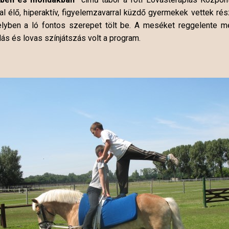
l élő, hiperaktív, figyelemzavarral küzdő gyermekek vettek ré
n a ló fontos szerepet tölt be. A meséket reggelente meghal
lás és lovas színjátszás volt a program.