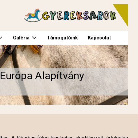
Galéria
Támogatóink
Kapcsolat
 Európa Alapítvány
ban. A táborban főleg tanulásban akadályozott, értelmileg