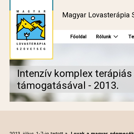
Magyar Lovasterápia 
Főoldal
Rólunk
Te
Intenzív komplex terápiás
támogatásával - 2013.
2013. július 1-7-ig tartott a „
Lovak a magyar népmesék