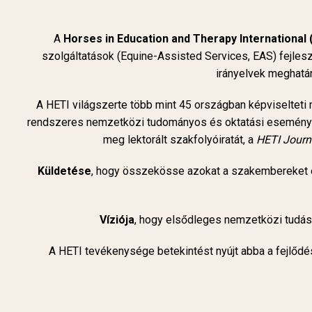
A
Horses in Education and Therapy International 
szolgáltatások (Equine-Assisted Services, EAS) fejlesz
irányelvek meghatá
A HETI világszerte több mint 45 országban képviselteti
rendszeres nemzetközi tudományos és oktatási eseményekk
meg lektorált szakfolyóiratát, a
HETI Journa
Küldetése
, hogy összekösse azokat a szakembereket és
Víziója
, hogy elsődleges nemzetközi tudásfo
A HETI tevékenysége betekintést nyújt abba a fejlődés