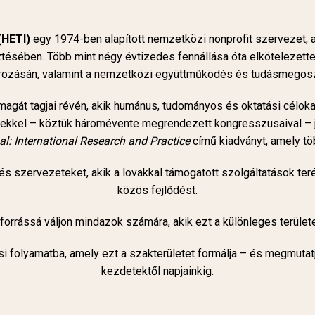
(HETI)
egy 1974-ben alapított nemzetközi nonprofit szervezet, a
tésében. Több mint négy évtizedes fennállása óta elkötelezette
rozásán, valamint a nemzetközi együttműködés és tudásmegos
 magát tagjai révén, akik humánus, tudományos és oktatási célok
el – köztük háromévente megrendezett kongresszusaival – járul
l: International Research and Practice
című kiadványt, amely töb
 szervezeteket, akik a lovakkal támogatott szolgáltatások ter
közös fejlődést.
rrássá váljon mindazok számára, akik ezt a különleges területet
i folyamatba, amely ezt a szakterületet formálja – és megmutat
kezdetektől napjainkig.