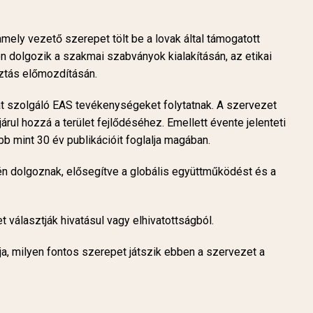
mely vezető szerepet tölt be a lovak által támogatott
n dolgozik a szakmai szabványok kialakításán, az etikai
ztás előmozdításán.
at szolgáló EAS tevékenységeket folytatnak. A szervezet
 hozzá a terület fejlődéséhez. Emellett évente jelenteti
b mint 30 év publikációit foglalja magában.
én dolgoznak, elősegítve a globális együttműködést és a
 választják hivatásul vagy elhivatottságból.
ja, milyen fontos szerepet játszik ebben a szervezet a