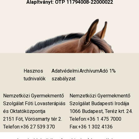
Alapítványt: OTP 11794008-22000022
Hasznos
Adatvédelmi
Archívum
Adó 1%
tudnivalók
szabályzat
Nemzetközi Gyermekmentő
Nemzetközi Gyermekmentő
Szolgálat Fóti Lovasterápiás
Szolgálat Budapesti Irodája
és Oktatóközpontja
1066 Budapest, Teréz krt. 24.
2151 Fót, Vörösmarty tér 2.
Telefon:+36 1 475 7000
Telefon:+36 27 539 370
Fax:+36 1 302 4136
Telefon:+36 27 539 375