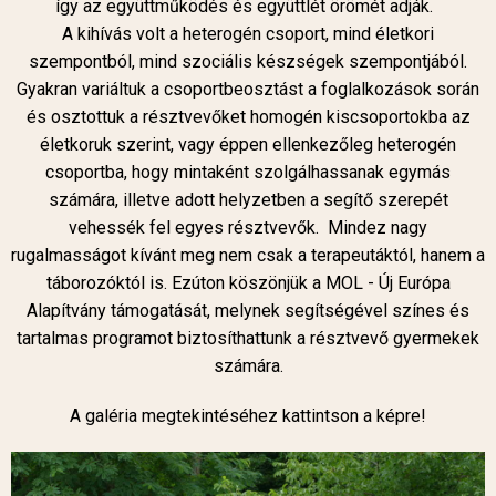
így az együttműködés és együttlét örömét adják.
A kihívás volt a heterogén csoport, mind életkori
szempontból, mind szociális készségek szempontjából.
Gyakran variáltuk a csoportbeosztást a foglalkozások során
és osztottuk a résztvevőket homogén kiscsoportokba az
életkoruk szerint, vagy éppen ellenkezőleg heterogén
csoportba, hogy mintaként szolgálhassanak egymás
számára, illetve adott helyzetben a segítő szerepét
vehessék fel egyes résztvevők. Mindez nagy
rugalmasságot kívánt meg nem csak a terapeutáktól, hanem a
táborozóktól is. Ezúton köszönjük a MOL - Új Európa
Alapítvány támogatását, melynek segítségével színes és
tartalmas programot biztosíthattunk a résztvevő gyermekek
számára.
A galéria megtekintéséhez kattintson a képre!