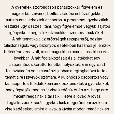
A gyerekek szorongásos panaszokkal, figyelem és
magatartás zavarral, beilleszkedési nehézségekkel,
autizmussal érkeztek a táborba. A programot igyekeztünk
részükre úgy összeállítani, hogy figyelembe vegyük sajátos
igényeiket, mégis új kihívásokkal szembesítsük őket.
A hét tematikája az erősségek (szupererő), pozitív
tulajdonságok, vagy bizonyos esetekben hasznos jellemzők
feltérképezése volt, mind magunkban mind a társakban és a
lovakban. A hét foglalkozásait és a játékokat egy
szuperhősös kerettörténetbe helyeztük, ami egyrészt
fantáziaindító volt, másrészt jobban megfoghatóvá tette a
témát a résztvevők számára. A különböző csoportos vagy
kiscsoportos feladatokban arra ösztönöztük a gyerekeket,
hogy figyeljék meg saját viselkedésüket és azt, hogy erre
miként reagálnak a társaik, illetve a lovak. A lovas
foglalkozások során igyekeztünk megerősíteni azokat a
viselkedéseket, amire a lovak a kívánt módon reagálnak és