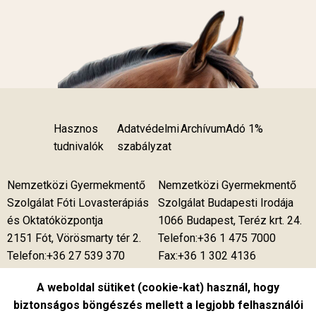
Hasznos
Adatvédelmi
Archívum
Adó 1%
tudnivalók
szabályzat
Nemzetközi Gyermekmentő
Nemzetközi Gyermekmentő
Szolgálat Fóti Lovasterápiás
Szolgálat Budapesti Irodája
és Oktatóközpontja
1066 Budapest, Teréz krt. 24.
2151 Fót, Vörösmarty tér 2.
Telefon:+36 1 475 7000
Telefon:+36 27 539 370
Fax:+36 1 302 4136
Telefon:+36 27 539 375
A weboldal sütiket (cookie-kat) használ, hogy
Telefon:+36 27 537 850
biztonságos böngészés mellett a legjobb felhasználói
Fax:+36 27 539 376