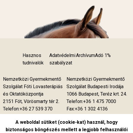
Hasznos
Adatvédelmi
Archívum
Adó 1%
tudnivalók
szabályzat
Nemzetközi Gyermekmentő
Nemzetközi Gyermekmentő
Szolgálat Fóti Lovasterápiás
Szolgálat Budapesti Irodája
és Oktatóközpontja
1066 Budapest, Teréz krt. 24.
2151 Fót, Vörösmarty tér 2.
Telefon:+36 1 475 7000
Telefon:+36 27 539 370
Fax:+36 1 302 4136
Telefon:+36 27 539 375
A weboldal sütiket (cookie-kat) használ, hogy
Telefon:+36 27 537 850
biztonságos böngészés mellett a legjobb felhasználói
Fax:+36 27 539 376