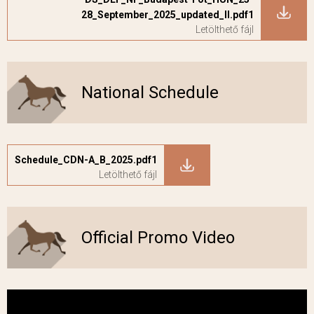
28_September_2025_updated_II.pdf1
National Schedule
Schedule_CDN-A_B_2025.pdf1
Official Promo Video