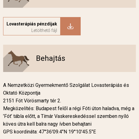
Lovasterápiás pénzdíjak
Behajtás
A Nemzetközi Gyermekmentő Szolgálat Lovasterápiás és
Oktató Központja
2151 Fót Vörösmarty tér 2.
Megközelítés: Budapest felől a régi Fóti úton haladva, még a
’Fót’ tábla előtt, a Tímár Vaskereskedéssel szemben nyíló
köves útra kell balra nagy ívben behajtani
GPS koordináta: 47°36'09.4"N 19°10'45.5"E