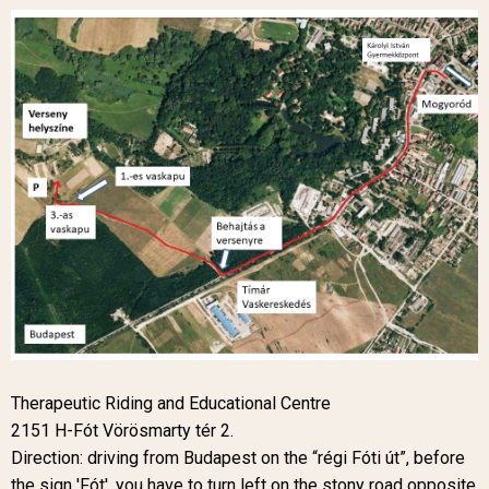
Therapeutic Riding and Educational Centre
2151 H-Fót Vörösmarty tér 2.
Direction: driving from Budapest on the “régi Fóti út”, before
the sign 'Fót', you have to turn left on the stony road opposite