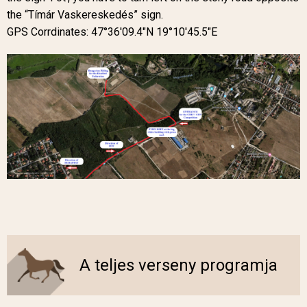
the “Tímár Vaskereskedés” sign.
GPS Corrdinates: 47°36'09.4"N 19°10'45.5"E
A teljes verseny programja